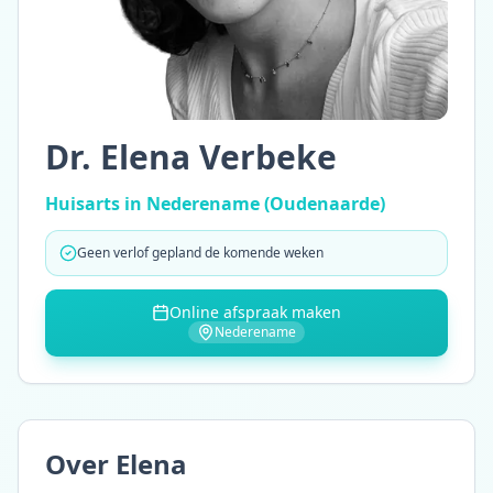
— huisar
Dr. Elena Verbeke
Huisarts
in
Nederename
(Oudenaarde)
Geen verlof gepland de komende weken
Online afspraak maken
Nederename
Over
Elena