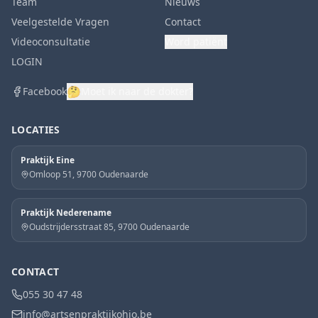
Team
Nieuws
Veelgestelde Vragen
Contact
Videoconsultatie
Word patiënt
LOGIN
🤔
Facebook
Moet ik naar de dokter?
LOCATIES
Praktijk Eine
Omloop 51, 9700 Oudenaarde
Praktijk Nederename
Oudstrijdersstraat 85, 9700 Oudenaarde
CONTACT
055 30 47 48
info@artsenpraktijkohio.be