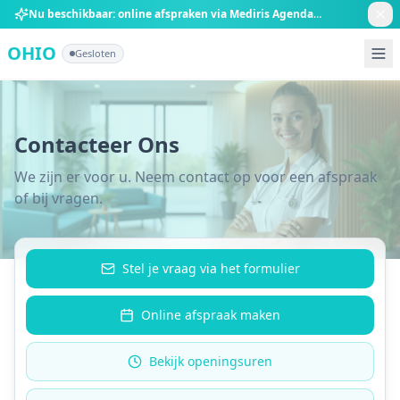
Ga direct naar de inhoud
Nu beschikbaar: online afspraken via Mediris Agenda
Boek nu online
OHIO
Gesloten
Contacteer Ons
We zijn er voor u. Neem contact op voor een afspraak
of bij vragen.
Stel je vraag via het formulier
Online afspraak maken
Bekijk openingsuren