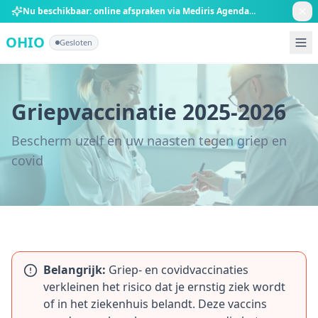
Nu beschikbaar: online afspraken via Mediris Agenda
Boek nu online
OHIO
Gesloten
Ga direct naar de inhoud
Griepvaccinatie 2025-2026
Bescherm uzelf en uw naasten tegen griep en
covid
Belangrijk:
Griep- en covidvaccinaties
verkleinen het risico dat je ernstig ziek wordt
of in het ziekenhuis belandt. Deze vaccins