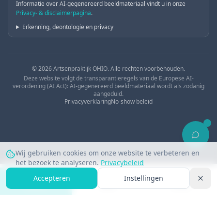
Informatie over AI-gegenereerd beeldmateriaal vindt u in onze
Privacy- & disclaimerpagina
.
Erkenning, deontologie en privacy
© 2026 Artsenpraktijk OHIO. Alle rechten voorbehouden.
Deze website volgt de transparantieregels van de Europese AI-
verordening (AI Act): AI-gegenereerd beeldmateriaal wordt als zodanig
aangeduid.
Privacyverklaring
No-show beleid
Wij gebruiken cookies om onze website te verbeteren en
het bezoek te analyseren.
Privacybeleid
Accepteren
Instellingen
Afspraak
Bellen
Contact