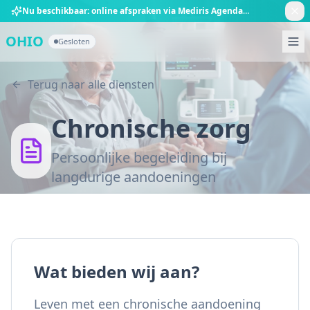
Ga direct naar de inhoud
Nu beschikbaar: online afspraken via Mediris Agenda
Boek nu online
OHIO
Gesloten
Terug naar alle diensten
Chronische zorg
Persoonlijke begeleiding bij
langdurige aandoeningen
Wat bieden wij aan?
Leven met een chronische aandoening